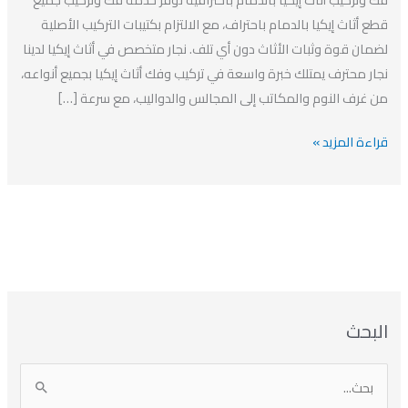
–
قطع أثاث إيكيا بالدمام باحتراف، مع الالتزام بكتيبات التركيب الأصلية
نجار
لضمان قوة وثبات الأثاث دون أي تلف. نجار متخصص في أثاث إيكيا لدينا
محترف
نجار محترف يمتلك خبرة واسعة في تركيب وفك أثاث إيكيا بجميع أنواعه،
من غرف النوم والمكاتب إلى المجالس والدواليب، مع سرعة […]
قراءة المزيد »
ا
ت
ا
ا
البحث
ل
ل
ل
ص
أ
ن
أ
ت
ر
ي
ر
ص
ا