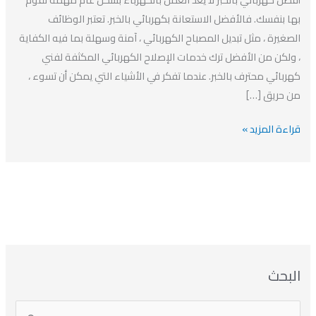
كهربائي
بها بنفسك. فالأفضل الاستعانة بكهربائي بالخبر. تعتبر الوظائف
بالخبر
الصغيرة ، مثل تبديل المصباح الكهربائي ، آمنة وسهلة بما فيه الكفاية
، ولكن من الأفضل ترك خدمات الإصلاح الكهربائي المكثفة لفني
كهربائي محترف بالخبر. عندما تفكر في الأشياء التي يمكن أن تسوء ،
من حريق […]
قراءة المزيد »
ا
ت
ا
ا
البحث
ل
ل
ل
ص
أ
ن
أ
ت
ر
ي
ر
ص