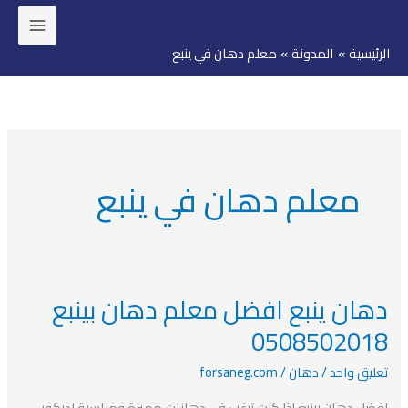
خطي
لى
الرئيسية
المدونة
معلم دهان في ينبع
لمحتوى
معلم دهان في ينبع
دهان ينبع افضل معلم دهان بينبع
دهان
ينبع
0508502018
افضل
تعليق واحد
/
دهان
/
forsaneg.com
معلم
دهان
افضل دهان بينبع إذا كنت ترغب في دهانات مميزة ومناسبة لديكور