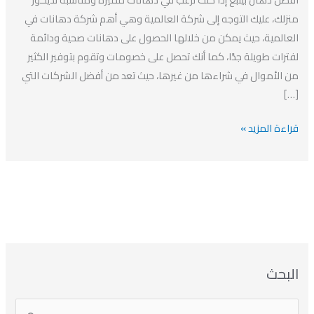
بينبع
منزلك، عليك التوجه إلى شركة العالمية وهي أهم شركة دهانات في
0508502018
العالمية، حيث يمكن من خلالها الحصول على دهانات صحية ودائمة
لفترات طويلة جدًا، كما أنك تحصل على خصومات وتقوم بتوفير الكثير
من الأموال في شراءها من غيرها، حيث تعد من أفضل الشركات التي
[…]
قراءة المزيد »
ا
ت
ا
ا
البحث
ل
ل
ل
ص
أ
ن
أ
ت
ر
ي
ر
ص