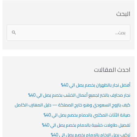
ا
ت
ا
ا
البحث
ل
ل
ل
ص
أ
ن
أ
ت
ر
ي
ر
ص
ا
ن
ف
ش
ش
ل
ي
ي
ي
ا
ب
ف
ت
ف
ف
ح
ا
ث
احدث المقالات
ت
ع
أفضل نجار بالظهران بخصم يصل الي 40%
ن
:
نجار محترف بالخبر لجميع أعمال الخشب بخصم يصل الي 40%
كيف يتزوج السعودي وهو خارج المملكة — دليل المغترب الكامل
صيانة الأثاث المكتبي بالدمام بخصم يصل الي 40%
تفصيل طاولات خشبية بالدمام بخصم يصل الي 40%
تركيب بديل الرخام بالدمام بخصم يصل الي 40%