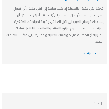
0563483315
شركة نقل عفش بالمدينة إذا كنت بحاجة إلى نقل عفش، أي تحول
افضل
محلي في المدينة أو من المدينة إلى أي مدينة أخرى ، فيمكن أن
شركة
يساعدك فرسان العرب في نقل العفش و تلبية احتياجاتك المتغيرة
نقل
بطريقة منظمة. سيقوم فريق التعبئة والتغليف لدينا بنقل سلعك
عفش
المنزلية أو المكتبية من مواقعك الحالية وإحضارها إلى مكانك المتحرك
بالمدينة
الجديد […]
قراءة المزيد »
ا
ت
ا
ا
البحث
ل
ل
ل
ص