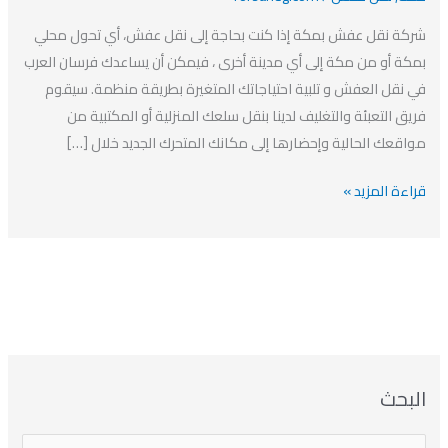
افضل
شركة نقل عفش بمكة إذا كنت بحاجة إلى نقل عفش، أي تحول محلي
شركة
بمكة أو من مكة إلى أي مدينة أخرى ، فيمكن أن يساعدك فرسان العرب
نقل
في نقل العفش و تلبية احتياجاتك المتغيرة بطريقة منظمة. سيقوم
سلع
فريق التعبئة والتغليف لدينا بنقل سلعك المنزلية أو المكتبية من
منزليه
مواقعك الحالية وإحضارها إلى مكانك المتحرك الجديد خلال […]
او
مكتبيه
قراءة المزيد »
بمكة
ا
ت
ا
ا
البحث
ل
ل
ل
ص
أ
ن
أ
ت