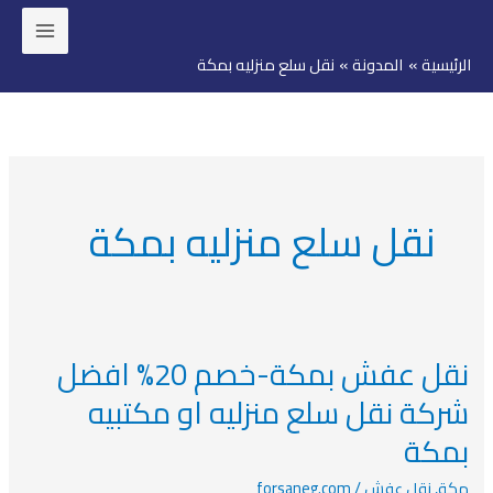
خطي
لى
الرئيسية
المدونة
نقل سلع منزليه بمكة
لمحتوى
نقل سلع منزليه بمكة
نقل عفش بمكة-خصم 20% افضل
نقل
عفش
شركة نقل سلع منزليه او مكتبيه
بمكة-
بمكة
خصم
20%
مكة
,
نقل عفش
/
forsaneg.com