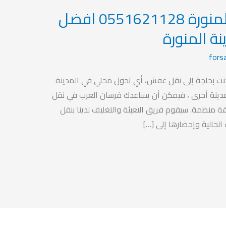
نقل عفش بالمدينة المنورة 0551621128 افضل
نة المنورة
fors
كنت بحاجة إلى نقل عفش، أي تحول محلي في المدينة
 مدينة أخرى ، فيمكن أن يساعدك فرسان العرب في نقل
قة منظمة. سيقوم فريق التعبئة والتغليف لدينا بنقل
لحالية وإحضارها إلى […]