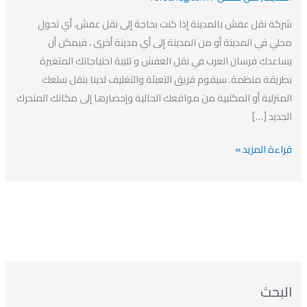
0563483315
شركة نقل عفش بالمدينة إذا كنت بحاجة إلى نقل عفش، أي تحول
افضل
محلي في المدينة أو من المدينة إلى أي مدينة أخرى ، فيمكن أن
شركة
يساعدك فرسان العرب في نقل العفش و تلبية احتياجاتك المتغيرة
نقل
بطريقة منظمة. سيقوم فريق التعبئة والتغليف لدينا بنقل سلعك
عفش
المنزلية أو المكتبية من مواقعك الحالية وإحضارها إلى مكانك المتحرك
بالمدينة
الجديد […]
قراءة المزيد »
ا
ت
ا
ا
البحث
ل
ل
ل
ص