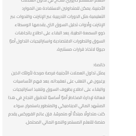
الأجنبية. يمكن للمتداولين الاستفادة من الموارد
التعليمية مثل الدورات التدريبية عبر الإنترنت والندوات عبر
الإنترنت وأدوات تحليل السوق التي يقدمها الوسطاء
ذوو السمعة الطيبة. يعد البقاء على اطلاع باتجاهات
السوق والتطورات الاقتصادية واستراتيجيات التداول أمرًا
حيويًا لاتخاذ قرارات مستنيرة.
خاتمة:
يمثل تداول العملات الأجنبية فرصة مربحة لأولئك الذين
يرغبون في التغلب على تعقيداته. يعد فهم الأساسيات
والبقاء على اطلاع بظروف السوق وتنفيذ استراتيجيات
فعالة لإدارة المخاطر أمرًا أساسيًا لتحقيق النجاح في هذا
المشهد المالي الديناميكي والمتطور باستمرار. سواء
كنت متداولًا مبتدئًا أو متمرسًا، فإن عالم الفوركس يقدم
منصة للتعلم المستمر والنمو المالي المحتمل.