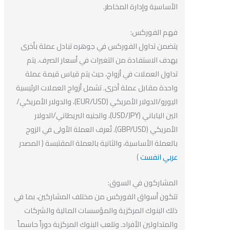
الأساسية وإدارة المخاطر.
فهم الفوركس:
يتضمن تداول الفوركس في جوهره تبادل عملة بأخرى
بهدف الاستفادة من التغيرات في أسعار الصرف. يتم
تداول العملات في أزواج، حيث يتم قياس قيمة عملة
واحدة مقابل عملة أخرى. تشمل أزواج العملات الرئيسية
اليورو/الدولار الأمريكي (EUR/USD)، والدولار الأمريكي/
الين الياباني (USD/JPY)، والجنيه البريطاني/الدولار
الأمريكي (GBP/USD). تُعرف العملة الأولى في الزوج
بالعملة الأساسية، والثانية بالعملة المقتبسة ( المصدر
عربي انفست
)
المشاركون في السوق:
تتكون أسواق الفوركس من مختلف المشاركين، بما في
ذلك البنوك المركزية والمؤسسات المالية والشركات
والمتداولين الأفراد. وتلعب البنوك المركزية دوراً حاسماً