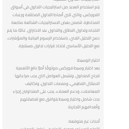
يتم استخدام العديد من استراتيجيات التداول في أسواق
الفوركس، والتي تلبي أنماط التداول المختلفة ورغبات
المخاطرة. تتضمن بعض الاستراتيجيات الشائعة متابعة
الاتجاه وتداول النطاق والتداول عند الاختراق. غالبًا ما يتم
دمج التحليل الفني، باستخدام الرسوم البيانية والمؤشرات،
مع التحليل الأساسي لاتخاذ قرارات تداول مستنيرة.
اختيار الوسيط:
يعد اختيار وسيط فوركس موثوقًا أمرًا بالغ الأهمية
لنجاح المتداول. وتشمل العوامل التي يجب مراعاتها
الامتثال التنظيمي، ومنصات التداول، وتكاليف
المعاملات، ودعم العملاء. يجب على المتداولين إجراء
بحث شامل واختيار وسيط يتوافق مع تفضيلاتهم
وأهدافهم التجارية.
أحداث غير متوقعة:
التعلم المستمر ضروري للنجاح في تداول العملات