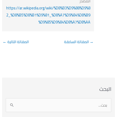
المصدر
https://ar.wikipedia.org/wiki/%D8%B3%D9%88%D9%8
2_%D8%B5%D8%B1%D9%81_%D8%A7%D9%84%D8%B9
%D9%85%D9%84%D8%A7%D8%AA
→
المقالة السابقة
المقالة التالية
←
بحث