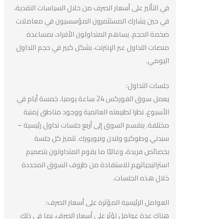
في التأثير على أسعار الصرف من خلال السياسات النقدية،
في حين يشارك المستثمرون المؤسسيون في معاملات
ضخمة الحجم. يساهم المتداولون الأفراد، بمساعدة
منصات التداول عبر الإنترنت، بشكل كبير في حجم التداول
اليومي.
جلسات التداول:
يعمل سوق الفوركس 24 ساعة يوميا، خمسة أيام في
الأسبوع، نظرا لطبيعته العالمية ووجود مناطق زمنية
مختلفة. ينقسم السوق إلى أربع جلسات تداول رئيسية –
سيدني وطوكيو ولندن ونيويورك. تتميز كل جلسة
بخصائص فريدة، وغالبًا ما يقوم المتداولون بتصميم
استراتيجياتهم للاستفادة من ظروف السوق المحددة
خلال هذه الجلسات.
العوامل الرئيسية المؤثرة على أسعار الصرف:
هناك عدة عوامل تؤثر على أسعار الصرف، بما في ذلك